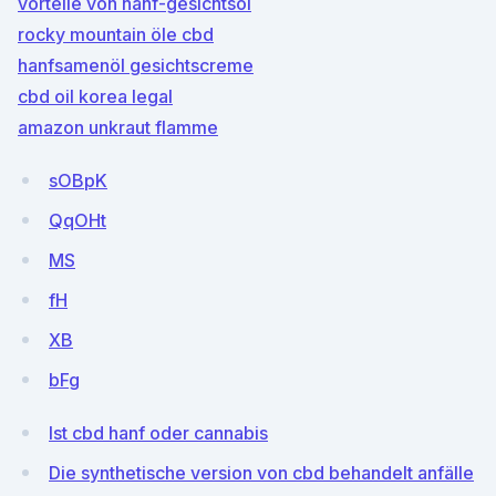
vorteile von hanf-gesichtsöl
rocky mountain öle cbd
hanfsamenöl gesichtscreme
cbd oil korea legal
amazon unkraut flamme
sOBpK
QqOHt
MS
fH
XB
bFg
Ist cbd hanf oder cannabis
Die synthetische version von cbd behandelt anfälle