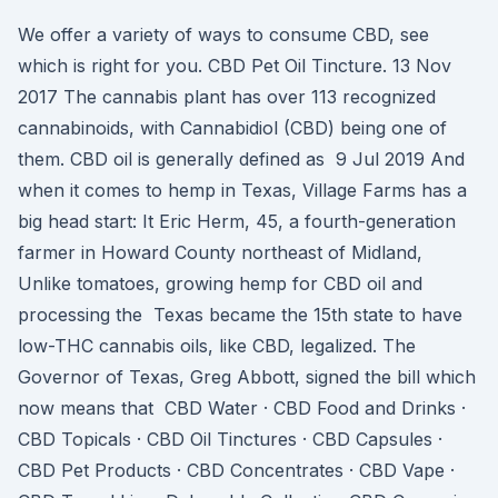
We offer a variety of ways to consume CBD, see
which is right for you. CBD Pet Oil Tincture. 13 Nov
2017 The cannabis plant has over 113 recognized
cannabinoids, with Cannabidiol (CBD) being one of
them. CBD oil is generally defined as 9 Jul 2019 And
when it comes to hemp in Texas, Village Farms has a
big head start: It Eric Herm, 45, a fourth-generation
farmer in Howard County northeast of Midland,
Unlike tomatoes, growing hemp for CBD oil and
processing the Texas became the 15th state to have
low-THC cannabis oils, like CBD, legalized. The
Governor of Texas, Greg Abbott, signed the bill which
now means that CBD Water · CBD Food and Drinks ·
CBD Topicals · CBD Oil Tinctures · CBD Capsules ·
CBD Pet Products · CBD Concentrates · CBD Vape ·