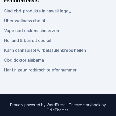
Featured Posts
Sind cbd-produkte in hawaii legal_
Über wellness cbd öl
Vape cbd rückenschmerzen
Holland & barrett cbd oil
Kann cannabisöl wirbelsäulenkrebs heilen
Cbd doktor alabama
Hanf n zeug rothirsch telefonnummer
Proudly powered by WordPress
|
Theme: storybook by
OdieThemes
.