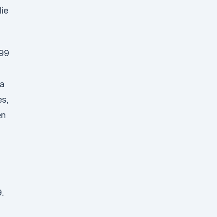
ie
,99
 a
es,
en
9.