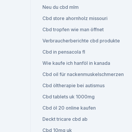
Neu du cbd mlm
Cbd store ahornholz missouri
Cbd tropfen wie man öffnet
Verbraucherberichte cbd produkte
Cbd in pensacola fl
Wie kaufe ich hanföl in kanada
Cbd oil für nackenmuskelschmerzen
Cbd öltherapie bei autismus
Cbd tablets uk 1000mg
Cbd öl 20 online kaufen
Deckt tricare cbd ab
Cbd 10mg uk