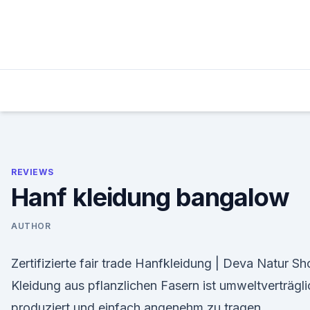
Skip
to
content
REVIEWS
Hanf kleidung bangalow
AUTHOR
Zertifizierte fair trade Hanfkleidung | Deva Natur S
Kleidung aus pflanzlichen Fasern ist umweltverträgli
produziert und einfach angenehm zu tragen.