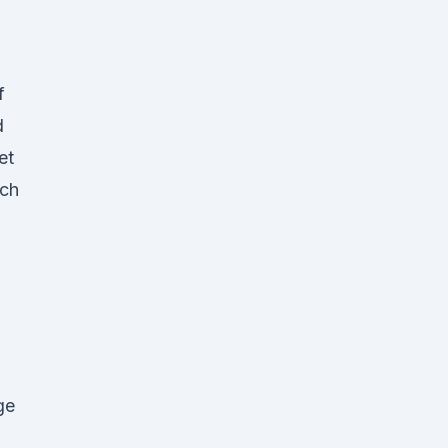
f
d
et
ich
ge