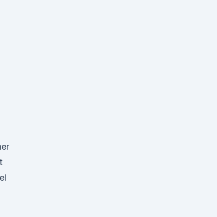
her
t
el