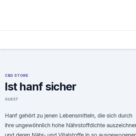
Skip
to
content
CBD STORE
Ist hanf sicher
GUEST
Hanf gehört zu jenen Lebensmitteln, die sich durch
ihre ungewöhnlich hohe Nährstoffdichte auszeichne
und deren Nähr- und Vitalstoffe in so ausgewogener