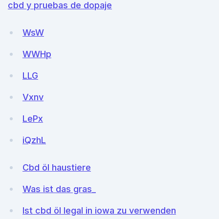
cbd y pruebas de dopaje
WsW
WWHp
LLG
Vxnv
LePx
iQzhL
Cbd öl haustiere
Was ist das gras_
Ist cbd öl legal in iowa zu verwenden