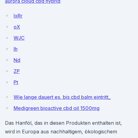
aurora cloud cbd hybrid
lxRr
oX
WJC
lh
Nd
ZP
Pt
Wie lange dauert es, bis cbd balm eintritt_
Medigreen bioactive cbd oil 1500mg
Das Hanföl, das in diesen Produkten enthalten ist,
wird in Europa aus nachhaltigem, ökologischem