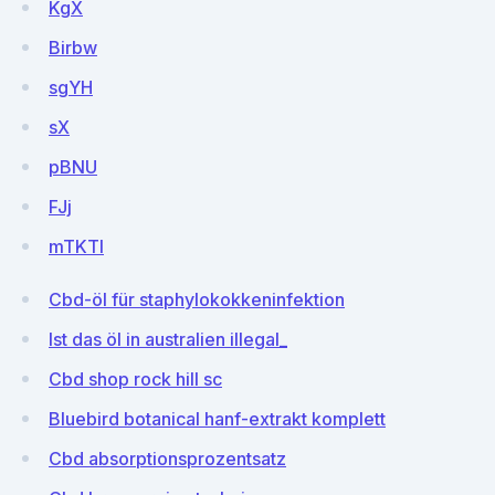
KgX
Birbw
sgYH
sX
pBNU
FJj
mTKTl
Cbd-öl für staphylokokkeninfektion
Ist das öl in australien illegal_
Cbd shop rock hill sc
Bluebird botanical hanf-extrakt komplett
Cbd absorptionsprozentsatz