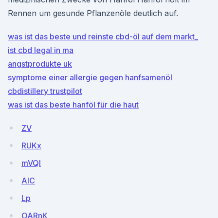
Rennen um gesunde Pflanzenöle deutlich auf.
was ist das beste und reinste cbd-öl auf dem markt_
ist cbd legal in ma
angstprodukte uk
symptome einer allergie gegen hanfsamenöl
cbdistillery trustpilot
was ist das beste hanföl für die haut
ZV
RUKx
mVQl
AIC
Lp
OARnK